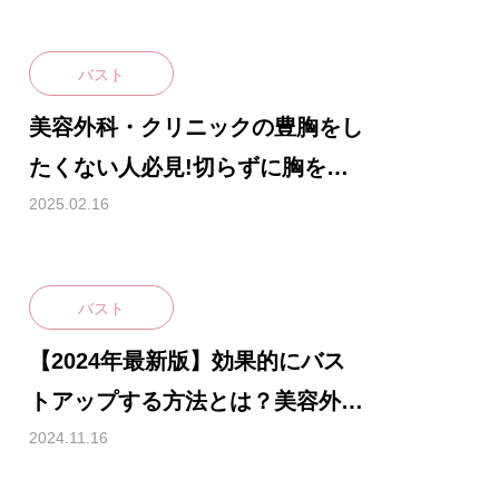
バスト
美容外科・クリニックの豊胸をし
たくない人必見!切らずに胸を大
きくする美容バストアップサロン
2025.02.16
の効果について解説
バスト
【2024年最新版】効果的にバス
トアップする方法とは？美容外
科・クリニックの豊胸以外で胸を
2024.11.16
大きくする美容術を解説します!