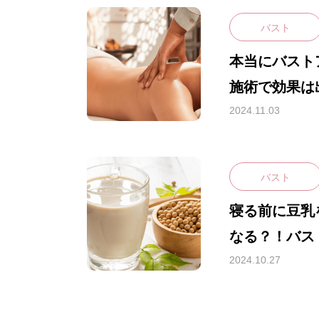
バスト
本当にバスト
施術で効果は
なる方法の詳
2024.11.03
説します！
バスト
寝る前に豆乳
なる？！バス
飲み方と美容
2024.10.27
HARISTAの想い