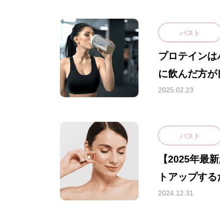
バスト
プロテインは
に飲んだ方が
きる効果や注
2025.02.23
する摂取方法
バスト
【2025年最
トアップする
効果があるの
2024.12.31
説します!