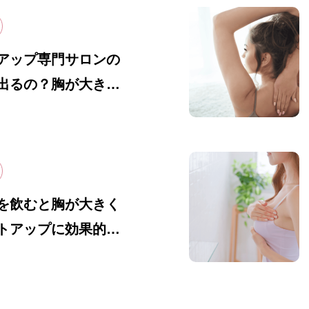
アップ専門サロンの
出るの？胸が大きく
細や利点・欠点を解
を飲むと胸が大きく
トアップに効果的な
方法を解説
店舗一覧
美容