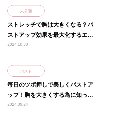
未分類
ストレッチで胸は大きくなる？バ
ストアップ効果を最大化するエク
ササイズ・方法の秘訣とは？
2024.10.30
バスト
毎日のツボ押しで美しくバストア
ップ！胸を大きくする為に知って
おくべきツボ押しとは？
2024.09.24
コラム