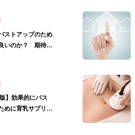
バストアップのため
良いのか？ 期待で
意点・効果を最大化
について徹底解説!!
新版】効果的にバス
ために育乳サプリは
か？医学的に徹底解