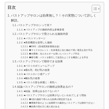
目次
バストアップサロンは効果無し？！その実態について詳しく
解説。
バストアップサロンって何？
■バストアップの施術内容は多種多様
バストアップサロンで受けられる施術内容
■ バストマッサージ
■美容機器を使用した施術
◆EMS：(高域変調多重複合波)
◆マイクロカレント：生体電流と似た極めて弱い電流を流す手法
◆光豊胸：光エネルギーを用いたバストアップ手法
◆吸引機：バストを吸引して血流をよくする機器による手法
バストアップサロンで期待できる効果
■バストのボリュームアップ
■垂れ乳・削げ乳の改善
■バストのハリ感アップ
■離れ乳の改善
■バストの形を綺麗に：美乳へ
結論バストアップサロンの施術は効果あるの？
■結論、効果はあるの？ないの？
■バストアップサロンは効果がないといわれてしまう理由
◆1回の施術で得られる効果が限定的である
◆豊胸手術のように短期間での劇的なバストアップは期待できない
◆効果の現れ方に個人差がある