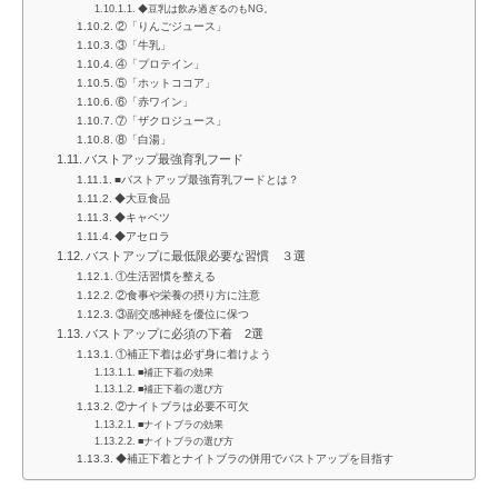
◆豆乳は飲み過ぎるのもNG。
②「りんごジュース」
③「牛乳」
④「プロテイン」
⑤「ホットココア」
⑥「赤ワイン」
⑦「ザクロジュース」
⑧「白湯」
バストアップ最強育乳フード
■バストアップ最強育乳フードとは？
◆大豆食品
◆キャベツ
◆アセロラ
バストアップに最低限必要な習慣 ３選
①生活習慣を整える
②食事や栄養の摂り方に注意
③副交感神経を優位に保つ
バストアップに必須の下着 2選
①補正下着は必ず身に着けよう
■補正下着の効果
■補正下着の選び方
②ナイトブラは必要不可欠
■ナイトブラの効果
■ナイトブラの選び方
◆補正下着とナイトブラの併用でバストアップを目指す