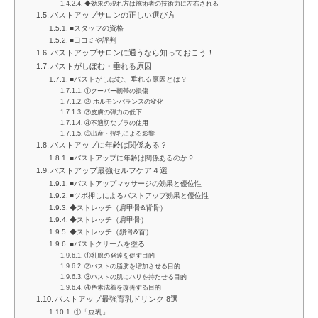
◆効果の現れ方は施術者の技術力に左右される
バストアップサロンの正しい選び方
■スタッフの資格
■口コミや評判
バストアップサロンに通うなら知っておこう！
バストがしぼむ・垂れる原因
■バストがしぼむ、垂れる原因とは？
①クーパー靭帯の損傷
② ホルモンバランスの変化
③皮膚の弾力の低下
④不適切なブラの使用
⑤出産・授乳による影響
バストアップに年齢は関係ある？
■バストアップに年齢は関係あるのか？
バストアップ最強セルフケア４選
■バストアップマッサージの効果と優位性
■ツボ押しによるバストアップ効果と優位性
◆ストレッチ（肩甲骨&背骨）
◆ストレッチ（肩甲骨）
◆ストレッチ（鎖骨&首）
■バストクリームを塗る
①乳腺の発達を促す目的
②バストの脂肪を増加させる目的
③バストの肌にハリを持たせる目的
④色素沈着を改善する目的
バストアップ最強育乳ドリンク 8選
①「豆乳」