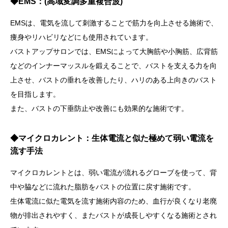
◆EMS
：(高域変調多重複合波)
EMSは、電気を流して刺激することで筋力を向上させる施術で、
痩身やリハビリなどにも使用されています。
バストアップサロンでは、EMSによって大胸筋や小胸筋、広背筋
などのインナーマッスルを鍛えることで、バストを支える力を向
上させ、バストの垂れを改善したり、ハリのある上向きのバスト
を目指します。
また、バストの下垂防止や改善にも効果的な施術です。
◆
マイクロカレント：生体電流と似た極めて弱い電流を
流す手法
マイクロカレントとは、弱い電流が流れるグローブを使って、背
中や脇などに流れた脂肪をバストの位置に戻す施術です。
生体電流に似た電気を流す施術内容のため、血行が良くなり老廃
物が排出されやすく、またバストが成長しやすくなる施術とされ