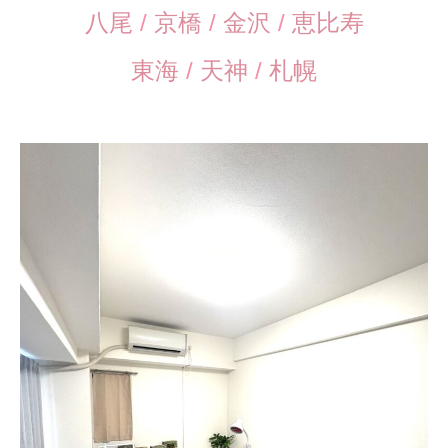
八尾
/
京橋
/
金沢
/
恵比寿
東海
/
天神
/
札幌