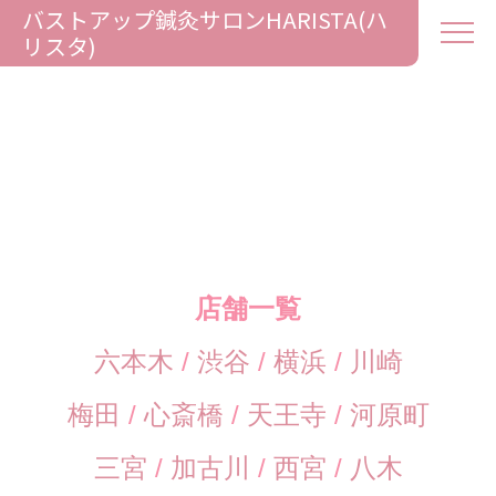
バストアップ鍼灸サロンHARISTA(ハ
リスタ)
店舗一覧
六本木
/
渋谷
/
横浜
/
川崎
梅田
/
心斎橋
/
天王寺
/
河原町
三宮
/
加古川
/
西宮
/
八木