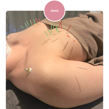
about