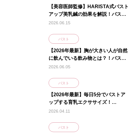
【美容医師監修】HARISTA式バスト
アップ美乳鍼の効果を解説！バスト
アップの鍵は「体質改善」と「筋
2026.06.15
肉・血流ケア」がポイント!
バスト
【2026年最新】胸が大きい人が自然
に飲んでいる飲み物とは？！バスト
アップにおすすめの育乳ドリンク・
2026.06.05
食べ物・セルフケアをご紹介！
バスト
【2026年最新】毎日5分でバストア
ップする育乳エクササイズ！
HARISTA式（ハリスタ）美乳・美肌
2026.04.11
を手に入れるための美容習慣とは？
バスト