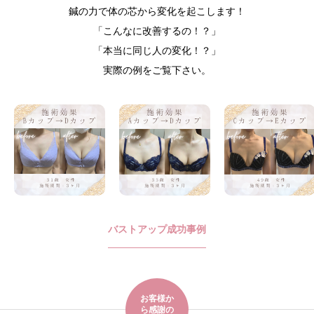
鍼の力で体の芯から変化を起こします！
「こんなに改善するの！？」
「本当に同じ人の変化！？」
実際の例をご覧下さい。
バストアップ成功事例
お客様か
ら感謝の