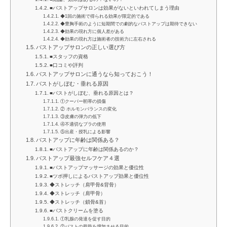
■バストアップサロンは効果がないといわれてしまう理由
◆1回の施術で得られる効果が限定的である
◆豊胸手術のように短期間での劇的なバストアップは期待できない
◆効果の現れ方に個人差がある
◆効果の現れ方は施術者の技術力に左右される
バストアップサロンの正しい選び方
■スタッフの資格
■口コミや評判
バストアップサロンに通うなら知っておこう！
バストがしぼむ・垂れる原因
■バストがしぼむ、垂れる原因とは？
①クーパー靭帯の損傷
② ホルモンバランスの変化
③皮膚の弾力の低下
④不適切なブラの使用
⑤出産・授乳による影響
バストアップに年齢は関係ある？
■バストアップに年齢は関係あるのか？
バストアップ最強セルフケア４選
■バストアップマッサージの効果と優位性
■ツボ押しによるバストアップ効果と優位性
◆ストレッチ（肩甲骨&背骨）
◆ストレッチ（肩甲骨）
◆ストレッチ（鎖骨&首）
■バストクリームを塗る
①乳腺の発達を促す目的
②バストの脂肪を増加させる目的