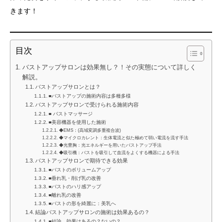
きます！
目次
バストアップサロンは効果無し？！その実態について詳しく
解説。
バストアップサロンとは？
■バストアップの施術内容は多種多様
バストアップサロンで受けられる施術内容
■ バストマッサージ
■美容機器を使用した施術
◆EMS：(高域変調多重複合波)
◆マイクロカレント：生体電流と似た極めて弱い電流を流す手法
◆光豊胸：光エネルギーを用いたバストアップ手法
◆吸引機：バストを吸引して血流をよくする機器による手法
バストアップサロンで期待できる効果
■バストのボリュームアップ
■垂れ乳・削げ乳の改善
■バストのハリ感アップ
■離れ乳の改善
■バストの形を綺麗に：美乳へ
結論バストアップサロンの施術は効果あるの？
■結論、効果はあるの？ないの？