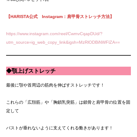
【HARISTA公式 Instagram：肩甲骨ストレッチ方法】
https://www.instagram.com/reel/CwmvCqapDUd/?
utm_source=ig_web_copy_link&igsh=MzRlODBiNWFlZA==
◆顎上げストレッチ
最後に顎や首周辺の筋肉を伸ばすストレッチです！
これらの「広頚筋」や「胸鎖乳突筋」は鎖骨と肩甲骨の位置を固
定して
バストが垂れないように支えてくれる働きがあります！