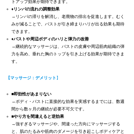
トアップ効果が期待できます。
♦
リンパの流れの調整効果
→リンパの滞りを解消し、老廃物の排出を促進します。むく
みが減ることで、バストが引き締まりハリが出る効果も期待
できます。
♦
バストや周辺ボディのハリと弾力の改善
→継続的なマッサージは、バストの皮膚や周辺筋肉組織の弾
力を高め、垂れた胸のトップを引き上げる効果が期待できま
す。
【マッサージ：デメリット
】
■
即効性があまりない
→ボディ・バストに直接的な効果を実感するまでには、数週
間から数ヶ月の継続が必要不可欠です。
■
やり方を間違えると逆効果
→強すぎるマッサージや、間違った方向にマッサージする
と、肌のたるみや筋肉のダメージを引き起こしボディケアと