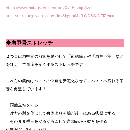
https://www.instagram.com/reel/Cv2ELvbpIAz/?
utm_source=ig_web_copy_link&igsh=MzRlODBiNWFlZA==
◆肩甲骨ストレッチ
２つ目は肩甲骨の前後を動かして「前鋸筋」や「肩甲下筋」など
をほぐして血流を良くするストレッチです！
これらの筋肉はバストの位置を安定化させて、バストへ流れる栄
養を促進しています！
・両膝立ちをする
・片方の肘を伸ばして身体よりも腕が後ろにある状態にする
・そのまま手首をぐるぐる回して肩関節から動きを作る
※60秒間×３セット/日