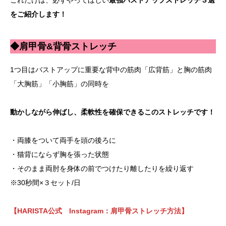
これだけは、必ずやってほしい
最強バストアップストレッチ３選
をご紹介します！
◆肩甲骨&背骨ストレッチ
1つ目はバストアップに重要な背中の筋肉「広背筋」と胸の筋肉
「大胸筋」「小胸筋」の同時を
動かしながら伸ばし、柔軟性を確保できるこのストレッチです！
・両膝をついて両手を頭の後ろに
・猫背にならず胸を張った状態
・そのまま両肘を身体の前でつけたり離したりを繰り返す
※30秒間×３セット/日
【HARISTA公式 Instagram：肩甲骨ストレッチ方法】