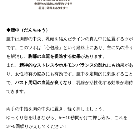
◆膻中（だんちゅう）
膻中は胸部の中央、乳頭を結んだラインの真ん中に位置するツボ
です。このツボは「心包経」という経絡上にあり、主に気の滞り
を解消し、
胸部の血流を促進する効果
があります。
また、
精神的なストレスやホルモンバランスの乱れ
にも効果があ
り、女性特有の悩みにも有効です。膻中を定期的に刺激すること
で、
バスト周辺の血流が良くなり
、乳腺が活性化する効果が期待
できます。
両手の中指を胸の中央に置き、軽く押しましょう。
ゆっくり息を吐きながら、5〜10秒間かけて押し込み、これを
3〜5回繰りかえしてください！