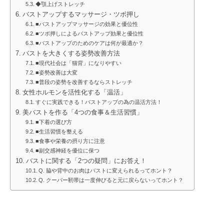
◆顎上げストレッチ
バストアップするマッサージ・ツボ押し
■バストアップマッサージの効果と優位性
■ツボ押しによるバストアップ効果と優位性
■バストアップのためのケアは何が最適か？
バストを大きくする姿勢改善方法
■現代社会は「猫背」になりやすい
■姿勢改善は大変
■普段の姿勢を改善するならストレッチ
女性ホルモンを活性化する「温活」
すぐに実践できる！バストアップの為の温活方法！
美バストを作る「4つの食事＆生活習慣」
■下着の選び方
■生活習慣を整える
■食事や栄養の摂り方に注意
■副交感神経を優位に保つ
バストに関する「2つの疑問」にお答え！
Q. 脇や背中のお肉はバストに変えられるってホント？
Q. クーパー靭帯は一度伸びると元に戻らないってホント？