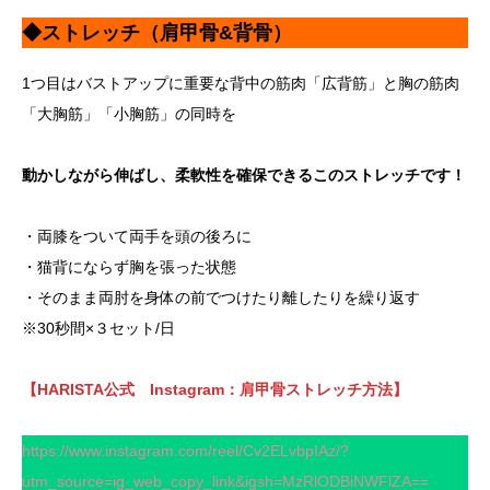
◆ストレッチ（肩甲骨&背骨）
1つ目はバストアップに重要な背中の筋肉「広背筋」と胸の筋肉
「大胸筋」「小胸筋」の同時を
動かしながら伸ばし、柔軟性を確保できるこのストレッチです！
・両膝をついて両手を頭の後ろに
・猫背にならず胸を張った状態
・そのまま両肘を身体の前でつけたり離したりを繰り返す
※30秒間×３セット/日
【HARISTA公式 Instagram：肩甲骨ストレッチ方法】
https://www.instagram.com/reel/Cv2ELvbpIAz/?
utm_source=ig_web_copy_link&igsh=MzRlODBiNWFlZA==