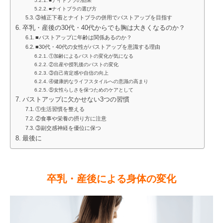
■ナイトブラの効果
■ナイトブラの選び方
③補正下着とナイトブラの併用でバストアップを目指す
卒乳・産後の30代・40代からでも胸は大きくなるのか？
■バストアップに年齢は関係あるのか？
■30代・40代の女性がバストアップを意識する理由
①加齢によるバストの変化が気になる
②出産や授乳後のバストの変化
③自己肯定感や自信の向上
④健康的なライフスタイルへの意識の高まり
⑤女性らしさを保つためのケアとして
バストアップに欠かせない3つの習慣
①生活習慣を整える
②食事や栄養の摂り方に注意
③副交感神経を優位に保つ
最後に
卒乳・産後による身体の変化