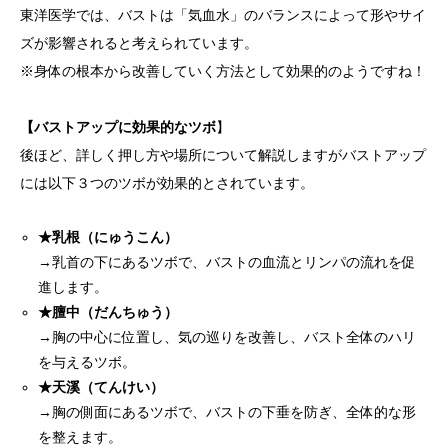
東洋医学では、バストは「気血水」のバランスによって形やサイ
ズが影響されると考えられています。
※身体の根本から改善していく方法として効果的のようですね！
【バストアップに効果的なツボ
】
後ほど、詳しく押し方や場所について解説しますがバストアップ
には以下３つのツボが効果的とされています。
★乳根（にゅうこん）
→乳首の下にあるツボで、バストの血流とリンパの流れを促
進します。
★膻中（だんちゅう）
→胸の中心に位置し、気の巡りを改善し、バスト全体のハリ
を与えるツボ。
★天溪（てんけい）
→胸の側面にあるツボで、バストの下垂を防ぎ、全体的な形
を整えます。