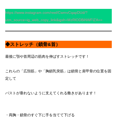
https://www.instagram.com/reel/CwmvCqapDUd/?
utm_source=ig_web_copy_link&igsh=MzRlODBiNWFlZA==
◆ストレッチ（鎖骨&首）
最後に顎や首周辺の筋肉を伸ばすストレッチです！
これらの「広頚筋」や「胸鎖乳突筋」は鎖骨と肩甲骨の位置を固
定して
バストが垂れないように支えてくれる働きがあります！
・両胸・鎖骨のすぐ下に手を当てて下げる