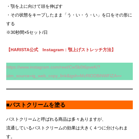
・顎を上に向けて頭を伸ばす
・その状態をキープしたまま「う・い・う・い」を口をその形に
する
※30秒間×5セット/日
【HARISTA公式 Instagram：顎上げストレッチ方法】
https://www.instagram.com/reel/CwSb0t6pveK/?
utm_source=ig_web_copy_link&igsh=MzRlODBiNWFlZA==
■バストクリームを塗る
バストクリームと呼ばれる商品は多々ありますが、
流通しているバストクリームの効果は大きく４つに分けられま
す。