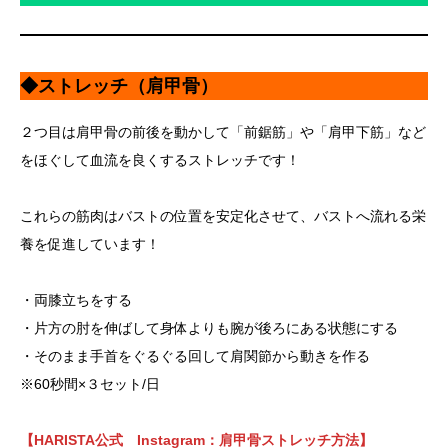
◆ストレッチ（肩甲骨）
２つ目は肩甲骨の前後を動かして「前鋸筋」や「肩甲下筋」など
をほぐして血流を良くするストレッチです！
これらの筋肉はバストの位置を安定化させて、バストへ流れる栄
養を促進しています！
・両膝立ちをする
・片方の肘を伸ばして身体よりも腕が後ろにある状態にする
・そのまま手首をぐるぐる回して肩関節から動きを作る
※60秒間×３セット/日
【HARISTA公式 Instagram：肩甲骨ストレッチ方法】