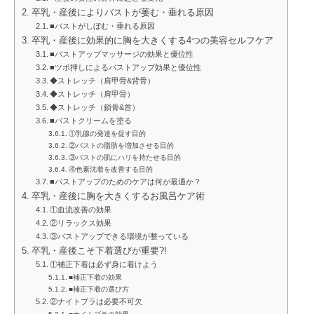
卒乳・産後によりバストが萎む・垂れる原因
■バストがしぼむ・垂れる原因
卒乳・産後に効果的に胸を大きくする4つの美容セルフケア
■バストアップマッサージの効果と優位性
■ツボ押しによるバストアップ効果と優位性
◆ストレッチ（肩甲骨&背骨）
◆ストレッチ（肩甲骨）
◆ストレッチ（鎖骨&首）
■バストクリームを塗る
①乳腺の発達を促す目的
②バストの脂肪を増加させる目的
③バストの肌にハリを持たせる目的
④色素沈着を改善する目的
■バストアップのためのケアは何が最適か？
卒乳・産後に胸を大きくするお風呂ケア術
①血流改善の効果
②リラックス効果
③バストアップできる環境が整っている
卒乳・産後こそ下着選びが重要?!
①補正下着は必ず身に着けよう
■補正下着の効果
■補正下着の選び方
②ナイトブラは必要不可欠