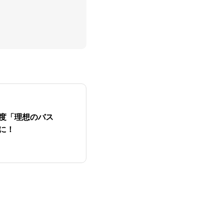
度「理想のバス
に！
コラム