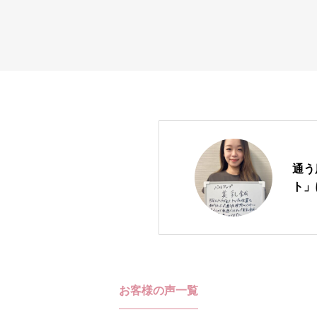
通う
ト」
お客様の声一覧
店舗一覧
美容